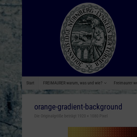
Zum
Inhalt
springen
Zum
Start
FREIMAURER warum, was und wie?
Freimaurer w
Inhalt
springen
orange-gradient-background
Die Originalgröße beträgt
1920 × 1080
Pixel